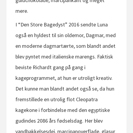
guldchokolade, marcipankant og meget
mere.
I “Den Store Bagedyst” 2016 sendte Luna
også en hyldest til sin oldemor, Dagmar, med
en moderne dagmartærte, som blandt andet
blev pyntet med italienske marengs. Faktisk
beviste Richardt gang på gang i
kageprogrammet, at hun er utroligt kreativ.
Det kunne man blandt andet også se, da hun
fremstillede en utrolig flot Cleopatra
kagekone i forbindelse med den egyptiske
gudindes 2086 års fødselsdag. Her blev
vandbakkelsesdej, marcipanoverflade, glasur