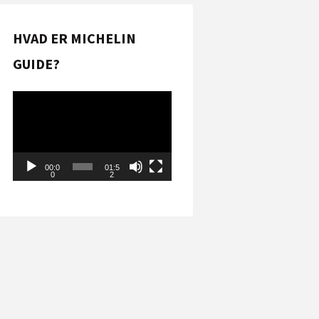
HVAD ER MICHELIN
GUIDE?
Videoafspiller
00:0
01:5
0
2