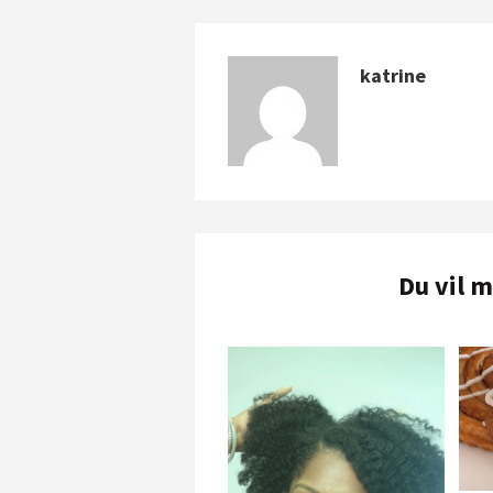
katrine
Du vil 