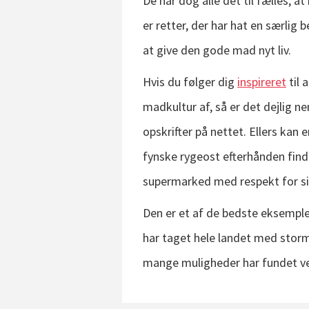
De har dog alle det til fælles, 
er retter, der har hat en særlig 
at give
den gode mad nyt liv.
Hvis du følger dig
inspireret
til 
madkultur af, så er det dejlig n
opskrifter på nettet. Ellers kan 
fynske rygeost efterhånden finde
supermarked med respekt for sig
Den er et af de bedste eksemple
har taget hele landet med stor
mange muligheder har fundet vej