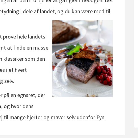
at ingen af dem fortjener at gå i glemmebogen. Det
betydning i dele af landet, og du kan være med til
at prøve hele landets
emt at finde en masse
en klassiker som den
s i et hvert
 selv.
r på en egnsret, der
m, og hvor dens
 til mange hjerter og maver selv udenfor Fyn.