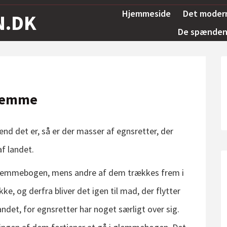
Hjemmeside
Det moder
N.DK
De spændend
hjemme
nd det er, så er der masser af egnsretter, der
f landet.
 glemmebogen, mens andre af dem trækkes frem i
kke, og derfra bliver det igen til mad, der flytter
landet, for egnsretter har noget særligt over sig.