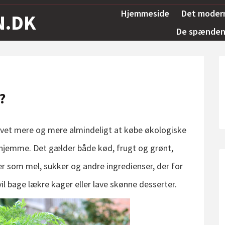
Hjemmeside
Det moder
N.DK
De spændend
?
evet mere og mere almindeligt at købe økologiske
rhjemme. Det gælder både kød, frugt og grønt,
 som mel, sukker og andre ingredienser, der for
l bage lækre kager eller lave skønne desserter.