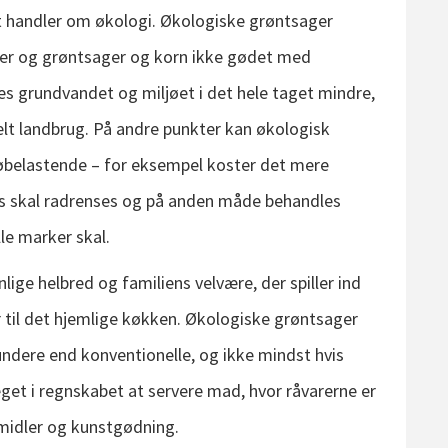
t handler om økologi. Økologiske grøntsager
ider og grøntsager og korn ikke gødet med
s grundvandet og miljøet i det hele taget mindre,
elt landbrug. På andre punkter kan økologisk
belastende – for eksempel koster det mere
nes skal radrenses og på anden måde behandles
le marker skal.
lige helbred og familiens velvære, der spiller ind
r til det hjemlige køkken. Økologiske grøntsager
 sundere end konventionelle, og ikke mindst hvis
get i regnskabet at servere mad, hvor råvarerne er
emidler og kunstgødning.