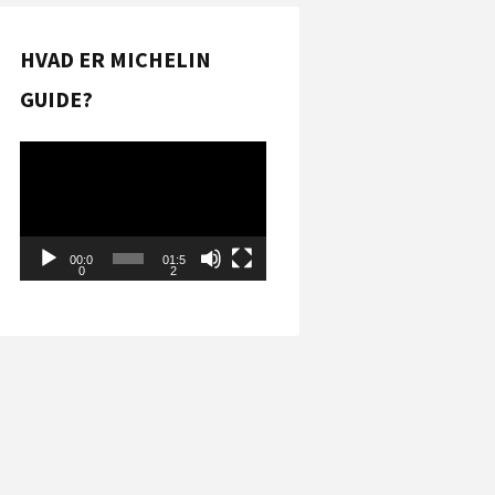
HVAD ER MICHELIN
GUIDE?
Videoafspiller
00:0
01:5
0
2