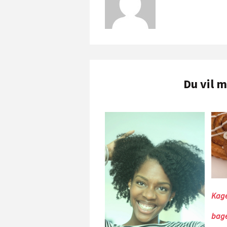
Du vil 
Kage
bage